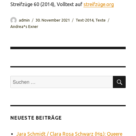
Streifzüge 60 (2014), Volltext auf
streifzüge.org
Autor
Veröffentlicht
Kategorien
Schlagwörter
admin
30. November 2021
Text-2014
,
Texte
am
Andrea*s Exner
Beitragsnavigation
SUC
Suchen
nach:
NEUESTE BEITRÄGE
Jara Schmidt / Clara Rosa Schwarz (Hg.): Queere