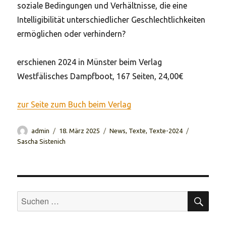
soziale Bedingungen und Verhältnisse, die eine
Intelligibilität unterschiedlicher Geschlechtlichkeiten
ermöglichen oder verhindern?
erschienen 2024 in Münster beim Verlag
Westfälisches Dampfboot, 167 Seiten, 24,00€
zur Seite zum Buch beim Verlag
Autor
Veröffentlicht
Kategorien
Schlagwört
admin
18. März 2025
News
,
Texte
,
Texte-2024
am
Sascha Sistenich
SUC
Suchen
nach: