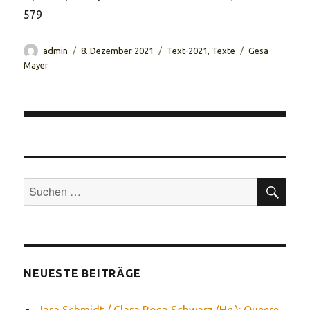
579
Autor
Veröffentlicht
Kategorien
Schlagwörter
admin
8. Dezember 2021
Text-2021
,
Texte
Gesa
am
Mayer
Beitragsnavigation
SUC
Suchen
nach:
NEUESTE BEITRÄGE