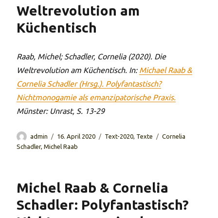
Weltrevolution am
Küchentisch
Raab, Michel; Schadler, Cornelia (2020). Die
Weltrevolution am Küchentisch. In:
Michael Raab &
Cornelia Schadler (Hrsg.). Polyfantastisch?
Nichtmonogamie als emanzipatorische Praxis.
Münster: Unrast, S. 13-29
Autor
Veröffentlicht
Kategorien
Schlagwörter
admin
16. April 2020
Text-2020
,
Texte
Cornelia
am
Schadler
,
Michel Raab
Michel Raab & Cornelia
Schadler: Polyfantastisch?