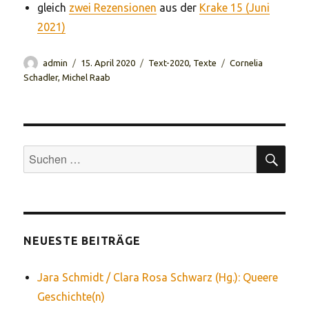
gleich
zwei Rezensionen
aus der
Krake 15 (Juni
2021)
Autor
Veröffentlicht
Kategorien
Schlagwörter
admin
15. April 2020
Text-2020
,
Texte
Cornelia
am
Schadler
,
Michel Raab
SUC
Suchen
nach:
NEUESTE BEITRÄGE
Jara Schmidt / Clara Rosa Schwarz (Hg.): Queere
Geschichte(n)